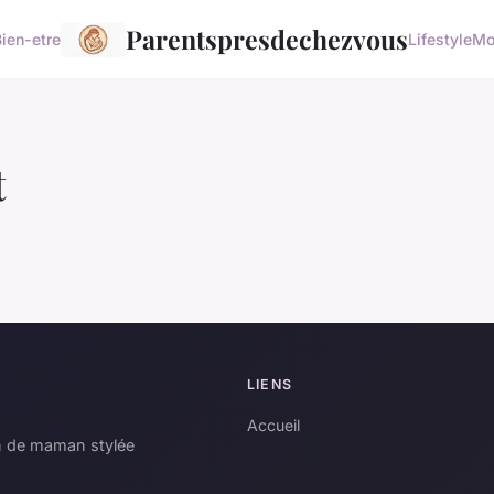
Parentspresdechezvous
Bien-etre
Lifestyle
Mo
t
LIENS
Accueil
n de maman stylée