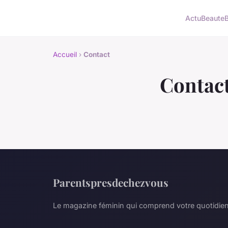
Actu
Beaute
Accueil
›
Contact
Contac
Parentspresdechezvous
Le magazine féminin qui comprend votre quotidie