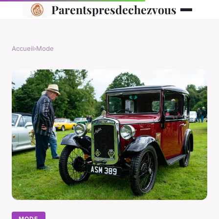
Parentspresdechezvous
Accueil
›
Mode
MODE